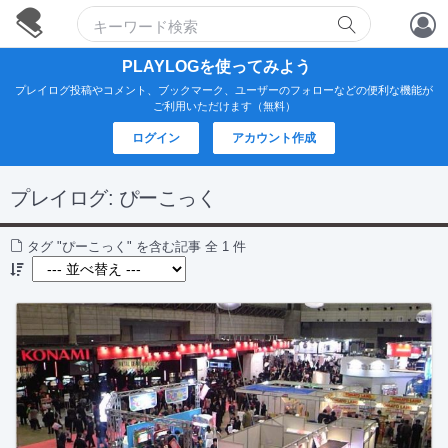
アカウント作成
PLAYLOGを使ってみよう
プレイログ投稿やコメント、ブックマーク、ユーザーのフォローなどの便利な機能が
ログイン
ご利用いただけます（無料）
ログイン
アカウント作成
プレイログ:
ぴーこっく
タグ "ぴーこっく" を含む記事 全 1 件