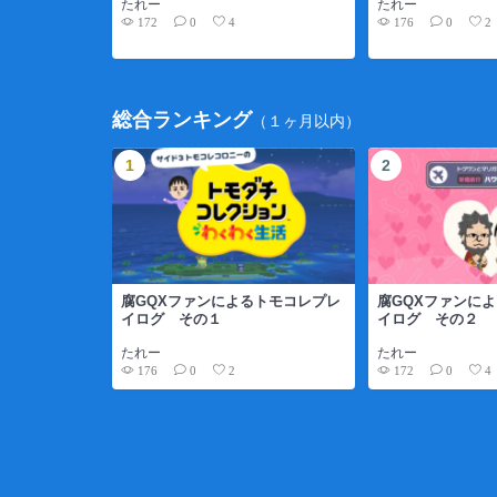
たれー
たれー
172
176
0
4
0
2
総合ランキング
（１ヶ月以内）
腐GQXファンによるトモコレプレ
腐GQXファンに
イログ その１
イログ その２
たれー
たれー
176
172
0
2
0
4