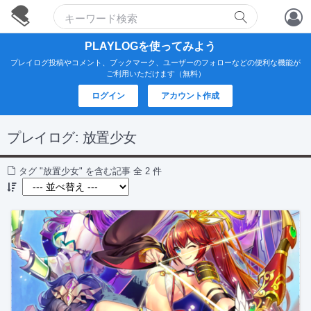
アカウント作成
PLAYLOGを使ってみよう
プレイログ投稿やコメント、ブックマーク、ユーザーのフォローなどの便利な機能が
ログイン
ご利用いただけます（無料）
ログイン
アカウント作成
プレイログ:
放置少女
タグ "放置少女" を含む記事 全 2 件