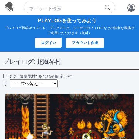
アカウント作成
PLAYLOGを使ってみよう
プレイログ投稿やコメント、ブックマーク、ユーザーのフォローなどの便利な機能が
ログイン
ご利用いただけます（無料）
ログイン
アカウント作成
プレイログ:
超魔界村
タグ "超魔界村" を含む記事 全 1 件