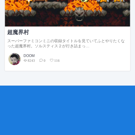
超魔界村
スーパーファミコンミニの収録タイトルを見ていてふとやりたくな
った超魔界村。ソルスティス２が行き詰まっ…
DOOM
8243
0
116