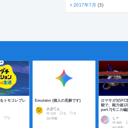
2017年7月
(3)
よるトモコレプレ
Emulator (個人の見解です)
ロマサガ3(SF
能で、能力値12
さぼてん
part.7(モニカ編
219
0
9
しー
0
2
2か月前
669
4か月前