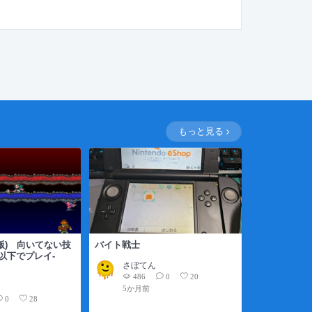
もっと見る
C版) 向いてない技
バイト戦士
以下でプレイ-
さぼてん
)
486
0
20
5か月前
0
28