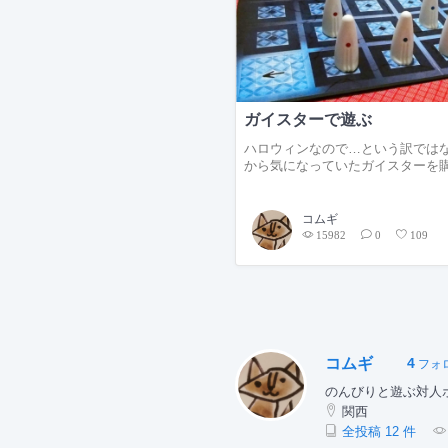
ガイスターで遊ぶ
ハロウィンなので…という訳では
から気になっていたガイスターを購
コムギ
15982
0
109
コムギ
4
フォ
のんびりと遊ぶ対人
関西
全投稿 12 件