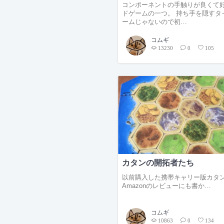
コンポーネントの手触りが良くて
ドゲームの一つ。 持ち手を隠すタ
ームじゃないので初…
コムギ
13230
0
105
カタンの開拓者たち
以前購入した携帯キャリー版カタ
Amazonのレビューにも書か…
コムギ
10863
0
134