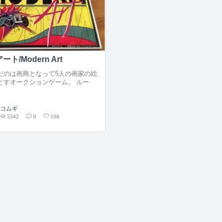
ト/Modern Art
だのは画商となって5人の画家の絵
とすオークションゲーム。 ルー
コムギ
5342
0
106