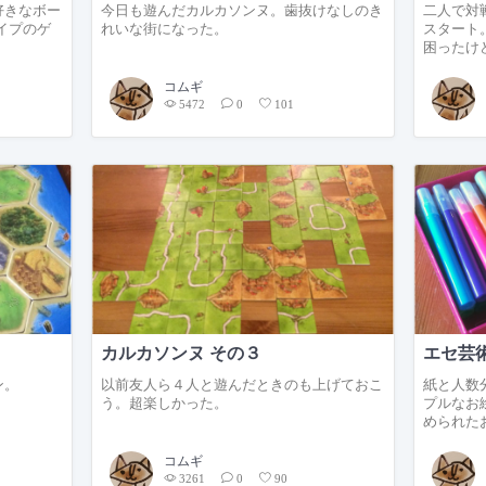
好きなボー
今日も遊んだカルカソンヌ。歯抜けなしのき
二人で対
イプのゲ
れいな街になった。
スタート
困ったけ
コムギ
5472
0
101
カルカソンヌ その３
エセ芸
ン。
以前友人ら４人と遊んだときのも上げておこ
紙と人数
う。超楽しかった。
プルなお
められた
コムギ
3261
0
90