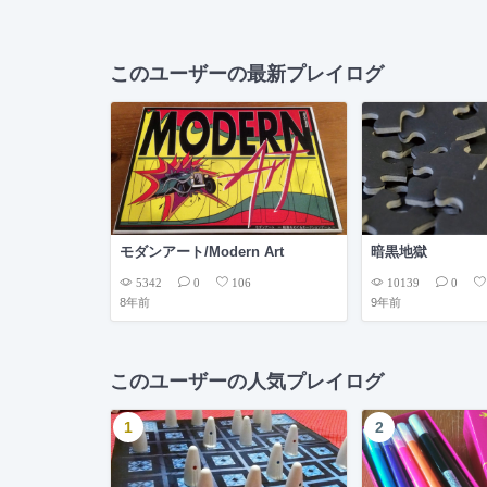
このユーザーの最新プレイログ
モダンアート/Modern Art
暗黒地獄
5342
10139
0
106
0
8年前
9年前
このユーザーの人気プレイログ