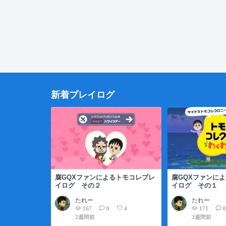
新着プレイログ
腐GQXファンによるトモコレプレ
腐GQXファンに
イログ その２
イログ その１
たれー
たれー
167
171
0
4
2週間前
3週間前