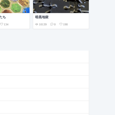
者たち
暗黒地獄
10139
0
134
0
198