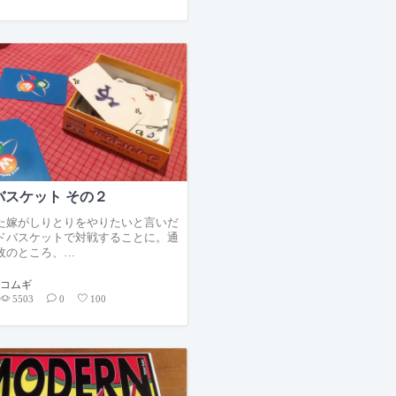
バスケット その２
た嫁がしりとりをやりたいと言いだ
ドバスケットで対戦することに。通
枚のところ、…
コムギ
5503
0
100