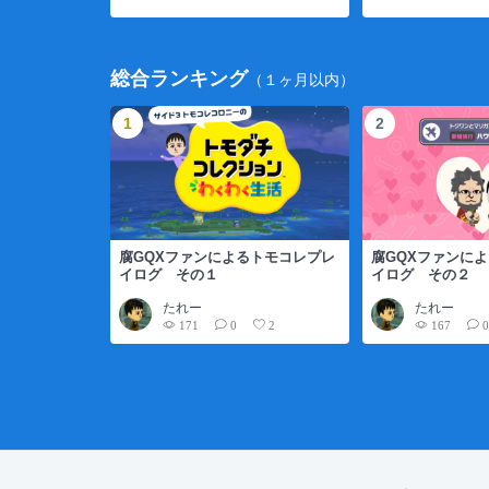
総合ランキング
（１ヶ月以内）
腐GQXファンによるトモコレプレ
腐GQXファンに
イログ その１
イログ その２
たれー
たれー
171
167
0
2