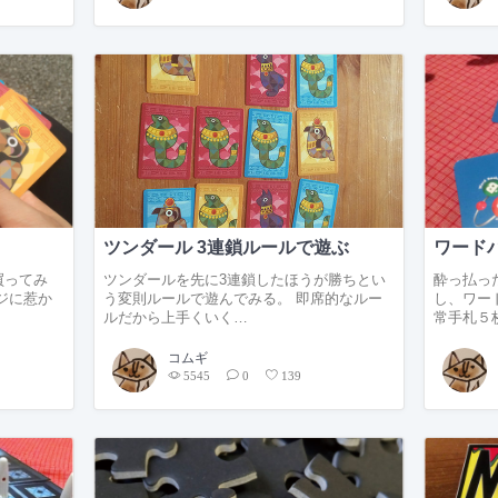
ツンダール 3連鎖ルールで遊ぶ
ワード
買ってみ
ツンダールを先に3連鎖したほうが勝ちとい
酔っ払っ
ジに惹か
う変則ルールで遊んでみる。 即席的なルー
し、ワー
ルだから上手くいく…
常手札５
コムギ
5545
0
139