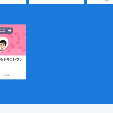
よるトモコレプレ
0
4