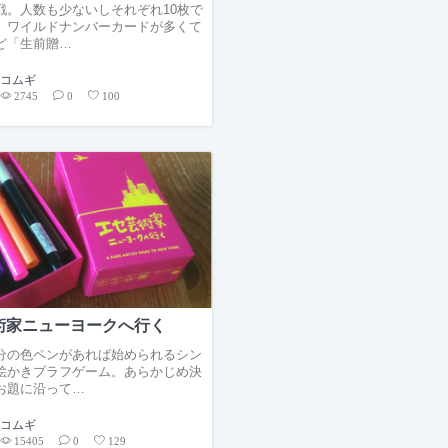
戦。人数も少ないしそれぞれ10枚で
。ワイルドナンバーカードが多くて
ど「生前贈…
コムギ
2745
0
100
術家ニューヨークへ行く
分の色ペンがあれば始められるシン
絵かきブラフゲーム。あらかじめ決
お題に沿って…
コムギ
15405
0
129