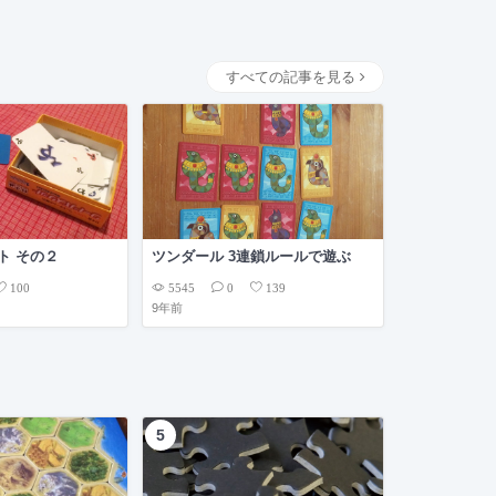
すべての記事を見る
ト その２
ツンダール 3連鎖ルールで遊ぶ
5545
100
0
139
9年前