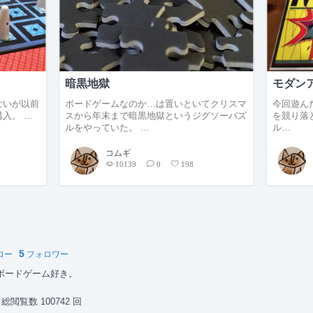
暗黒地獄
モダンアー
ないが以前
ボードゲームなのか…は置いといてクリスマ
今回遊ん
入。 …
スから年末まで暗黒地獄というジグソーパズ
を競り落
ルをやっていた。 …
ル…
コムギ
10139
0
198
5
ロー
フォロワー
ボードゲーム好き。
総閲覧数 100742 回