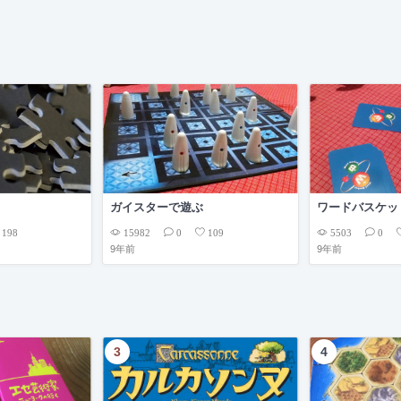
ガイスターで遊ぶ
ワードバスケッ
15982
5503
198
0
109
0
9年前
9年前