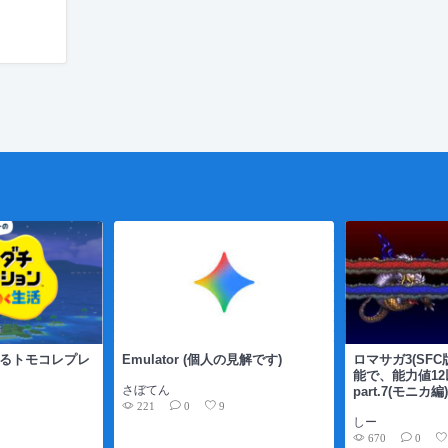
よるトモコレプレ
Emulator (個人の見解です)
ロマサガ3(SF
能で、能力値12
さぼてん
part.7(モニカ編
221
0
9
しー
670
0