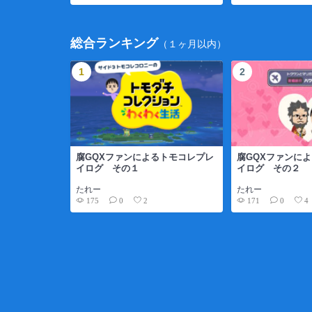
総合ランキング
（１ヶ月以内）
腐GQXファンによるトモコレプレ
腐GQXファンに
イログ その１
イログ その２
たれー
たれー
175
171
0
2
0
4