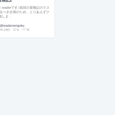
冒険記2
readerです♪前回の冒険記のラス
来るべき企画のため、とりあえずク
指しま…
@readersengoku
2393
0
78