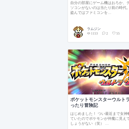
自分の部屋にゲーム機はおろか、
ソコンがないのは当たり前の時代
盗んではファミコンを…
ラムジン
1153
2
55
ポケットモンスターウルト
ったり冒険記
はじめました！ つい最近まで女神
ていたのでポケモンが仲魔に見え
しょうがない（笑） …