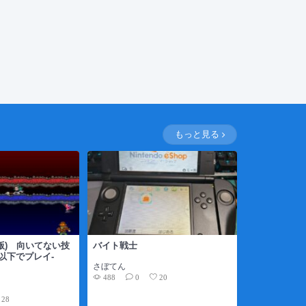
もっと見る
C版) 向いてない技
バイト戦士
以下でプレイ-
さぼてん
)
488
0
20
28