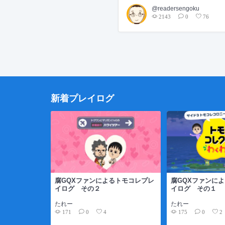
@readersengoku
2143
0
76
新着プレイログ
腐GQXファンによるトモコレプレ
腐GQXファンに
イログ その２
イログ その１
たれー
たれー
171
175
0
4
0
2