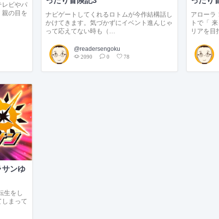
ったり冒険記3
ったり
テレビやパ
。親の目を
ナビゲートしてくれるロトムが今作結構話し
アローラ！
かけてきます。気づかずにイベント進んじゃ
トで「 
って応えてない時も（…
リアを目
@readersengoku
2090
0
78
ラサンゆ
転生をし
てしまって