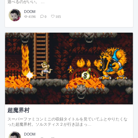
遊べるのがいい。 …
DOOM
4196
0
105
超魔界村
スーパーファミコンミニの収録タイトルを見ていてふとやりたくな
った超魔界村。ソルスティス２が行き詰まっ…
DOOM