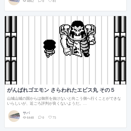
4862
0
81
がんばれゴエモン さらわれたエビス丸 その５
山城山城の国からは御所を抜けないと向こう側へ行くことができな
いらしいが、近ごろ評判が良くないようだ。…
サバ
6448
0
75