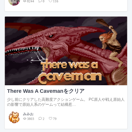
8244
0
116
There Was A Cavemanをクリア
少し前にクリアした高難度アクションゲーム。 PC原人や戦え原始人
の影響で原始人系のゲームって結構惹…
みみお
3803
2
79