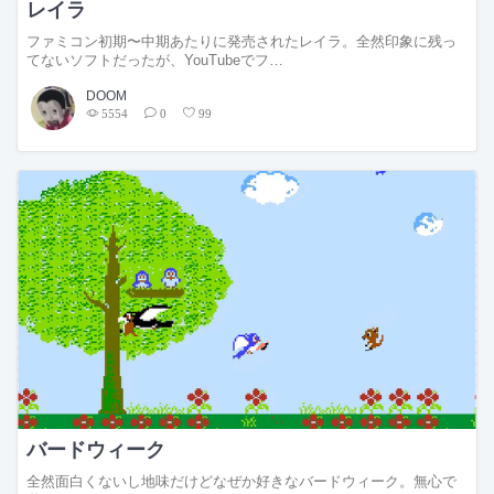
レイラ
ファミコン初期〜中期あたりに発売されたレイラ。全然印象に残っ
てないソフトだったが、YouTubeでフ…
DOOM
5554
0
99
バードウィーク
全然面白くないし地味だけどなぜか好きなバードウィーク。無心で