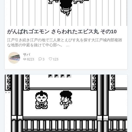
がんばれゴエモン さらわれたエビス丸 その10
江戸引き続き江戸の地で三人衆とえびす丸を探す大江戸城内部複雑
な地形の中庭を抜けて中心部へ。 …
サバ
8223
3
123