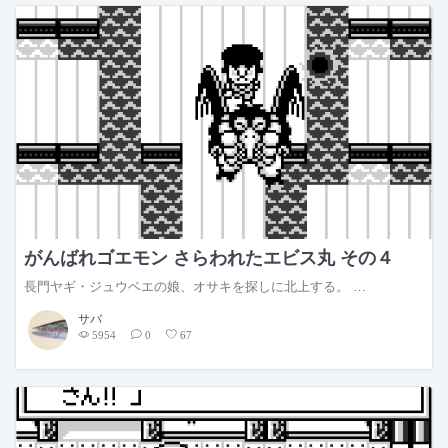
がんばれゴエモン さらわれたエビス丸 その４
長門ヤギ・ジュウベエの娘、オサキを探しに北上する。 …
サバ
5954
0
67