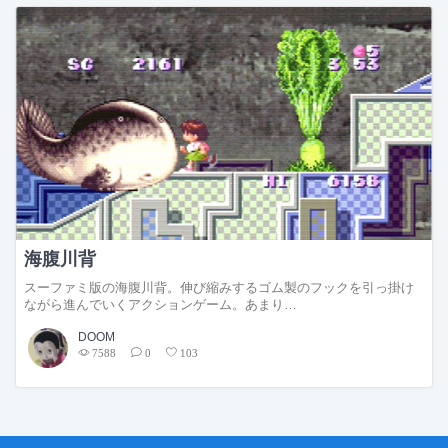
海腹川背
スーファミ版の海腹川背。伸び縮みするゴム製のフックを引っ掛け
ながら進んでいくアクションゲーム。あまり…
DOOM
7588
0
103