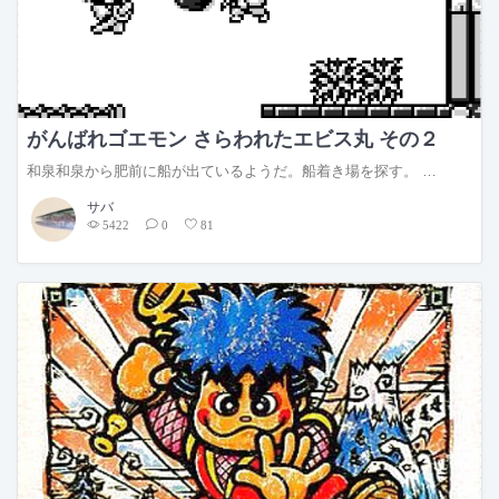
がんばれゴエモン さらわれたエビス丸 その２
和泉和泉から肥前に船が出ているようだ。船着き場を探す。 …
サバ
5422
0
81