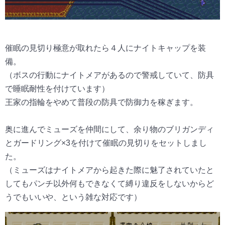
催眠の見切り極意が取れたら４人にナイトキャップを装
備。
（ボスの行動にナイトメアがあるので警戒していて、防具
で睡眠耐性を付けています）
王家の指輪をやめて普段の防具で防御力を稼ぎます。
奥に進んでミューズを仲間にして、
余り物のブリガンディ
とガードリング×3を付けて催眠の見切りをセットしまし
た。
（ミューズはナイトメアから起きた際に魅了されていたと
してもパンチ以外何もできなくて縛り違反をしないからど
うでもいいや、という雑な対応です）