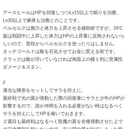
アースヒールはHPを回復しつつLv15以上で眠りを治癒、
Lv30以上で麻痺も治癒とのことです。
ベルセルクは腕力と体力を上昇させる補助術ですが、SFC
版は戦闘中に上昇した体力はHPの上昇量に反映されないら
しいので、普段からベルセルクを使ったりはしません。
タッチゴールドは敵を石化させてお金に変える術です。
クラックは敵が浮いていなければ画面上の横１列に突属性
ダメージ＆スタン。
//
適当な陣形をセットしてサラを控えに。
最終戦で光の翼が発動した際の回復量にサラと少年のHPが
影響するので、誰か仲間を入れる必要がない時はなるべく
サラを控えにしてHPを稼いでおきます。
２週目も最終戦はなるべく獣魔の翼を全種発動させた上で