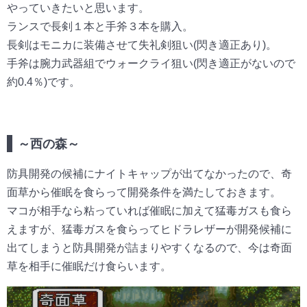
やっていきたいと思います。
ランスで長剣１本と手斧３本を購入。
長剣はモニカに装備させて失礼剣狙い(閃き適正あり)。
手斧は腕力武器組でウォークライ狙い(閃き適正がないので
約0.4％)です。
～西の森～
防具開発の候補にナイトキャップが出てなかったので、奇
面草から催眠を食らって開発条件を満たしておきます。
マコが相手なら粘っていれば催眠に加えて猛毒ガスも食ら
えますが、猛毒ガスを食らってヒドラレザーが開発候補に
出てしまうと防具開発が詰まりやすくなるので、今は奇面
草を相手に催眠だけ食らいます。