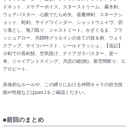
ドネット、スケアーボイス、スターストリーム、霧氷剣、
ウェアバスター、心眼でたらめ矢、退魔神剣、スネークシ
ョット、蛇剣、サイドワインダー、ショットウェイヴ、切
り落とし、無刀取り、ジャストミート、かざぐるま、フラ
ッシュアロー、共闘時グゥエインの全ての技＆術、ウェイ
クアップ、サイコバースト、シールドラッシュ、
【追記】
小剣での長剣技、空気投げ、ナイアガラバスター、逆一
本、ジャイアントスイング、月読の鏡(術)、亜空間斬り、エ
アロビート。
具体的なルールや、この縛りにおける仲間キャラの担当技
能や性能などはpart.1をご確認ください。
■前回のまとめ