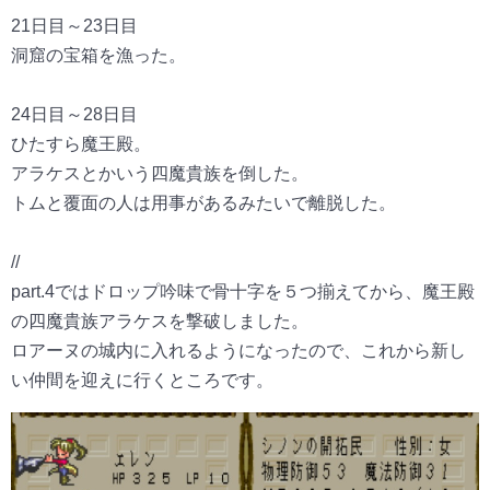
21日目～23日目
洞窟の宝箱を漁った。
24日目～28日目
ひたすら魔王殿。
アラケスとかいう四魔貴族を倒した。
トムと覆面の人は用事があるみたいで離脱した。
//
part.4ではドロップ吟味で骨十字を５つ揃えてから、魔王殿
の四魔貴族アラケスを撃破しました。
ロアーヌの城内に入れるようになったので、これから新し
い仲間を迎えに行くところです。