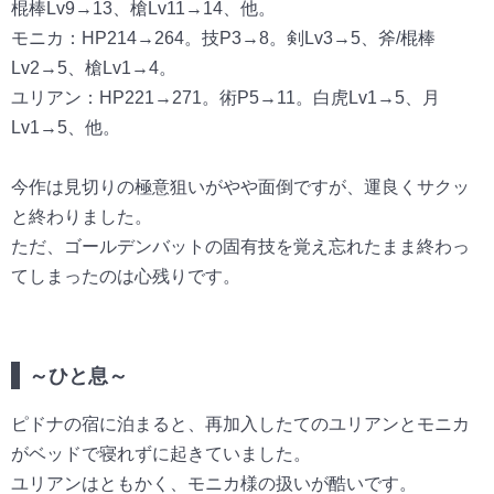
棍棒Lv9
→13
、槍Lv11
→14、他
。
モニカ：HP214→264。技P3→8。剣Lv3→5、斧/棍棒
Lv2→5、槍Lv1→4。
ユリアン：HP221→271。術P5→11。白虎Lv1→5、月
Lv1→5、他。
今作は見切りの極意狙いがやや面倒ですが、運良くサクッ
と終わりました。
ただ、ゴールデンバットの固有技を覚え忘れたまま終わっ
てしまったのは心残りです。
～ひと息～
ピドナの宿に泊まると、再加入したてのユリアンとモニカ
がベッドで寝れずに起きていました。
ユリアンはともかく、モニカ様の扱いが酷いです。