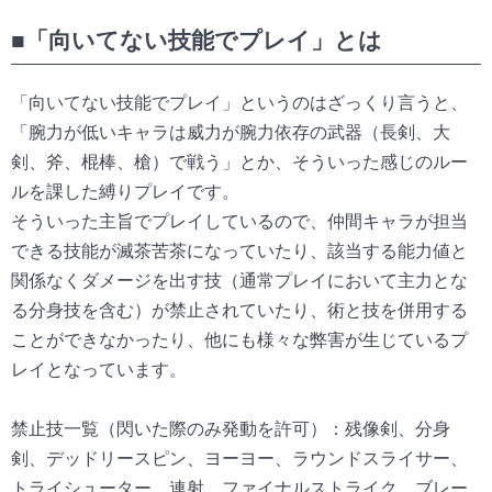
■「向いてない技能でプレイ」とは
「向いてない技能でプレイ」というのはざっくり言うと、
「腕力が低いキャラは威力が腕力依存の武器（長剣、大
剣、斧、棍棒、槍）で戦う」とか、そういった感じのルー
ルを課した縛りプレイです。
そういった主旨でプレイしているので、仲間キャラが担当
できる技能が滅茶苦茶になっていたり、該当する能力値と
関係なくダメージを出す技（通常プレイにおいて主力とな
る分身技を含む）が禁止されていたり、術と技を併用する
ことができなかったり、他にも様々な弊害が生じているプ
レイとなっています。
禁止技一覧（閃いた際のみ発動を許可）：残像剣、分身
剣、デッドリースピン、ヨーヨー、ラウンドスライサー、
トライシューター、連射、ファイナルストライク、ブレー