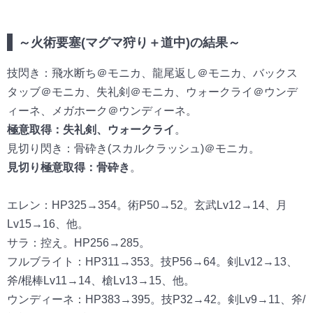
～火術要塞(マグマ狩り＋道中)の結果～
技閃き：飛水断ち＠モニカ、龍尾返し＠モニカ、バックス
タッブ＠モニカ、失礼剣＠モニカ、ウォークライ＠ウンデ
ィーネ、メガホーク＠ウンディーネ。
極意取得：失礼剣、ウォークライ
。
見切り閃き：骨砕き(スカルクラッシュ)＠モニカ。
見切り極意取得：骨砕き
。
エレン：HP325→354。術P50→52。玄武Lv12→14、月
Lv15→16、他。
サラ：控え。HP256
→285
。
フルブライト：HP311→353。技P56→64。剣Lv12→13、
斧/棍棒Lv11→14、槍Lv13→15、他。
ウンディーネ：HP383
→395
。技P32
→42
。剣Lv9
→11
、斧/