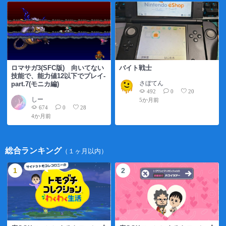
ロマサガ3(SFC版) 向いてない
バイト戦士
技能で、能力値12以下でプレイ-
さぼてん
part.7(モニカ編)
492
0
20
しー
5か月前
674
0
28
4か月前
総合ランキング
（１ヶ月以内）