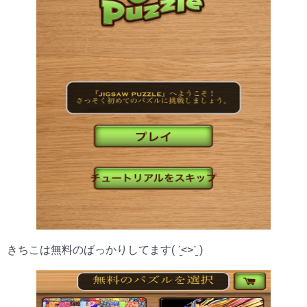
きちこは無料のばっかりしてます( ˊ̱˂˃ˋ̱ )