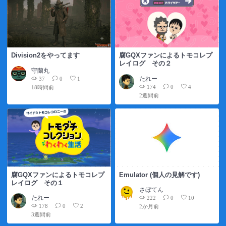
Division2をやってます
腐GQXファンによるトモコレプ
レイログ その２
守蘭丸
たれー
37
0
1
174
0
4
18時間前
2週間前
腐GQXファンによるトモコレプ
Emulator (個人の見解です)
レイログ その１
さぼてん
たれー
222
0
10
178
0
2
2か月前
3週間前