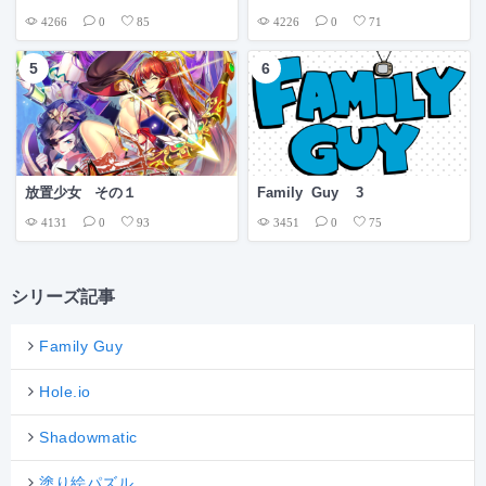
4266
4226
0
85
0
71
放置少女 その１
Family Guy 3
4131
3451
0
93
0
75
シリーズ記事
Family Guy
Hole.io
Shadowmatic
塗り絵パズル