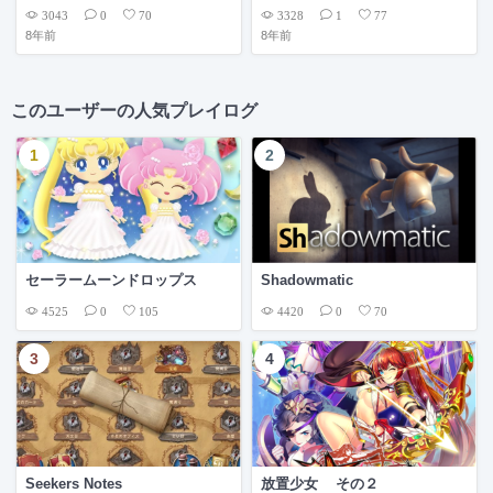
3043
3328
0
70
1
77
8年前
8年前
このユーザーの人気プレイログ
セーラームーンドロップス
Shadowmatic
4525
4420
0
105
0
70
Seekers Notes
放置少女 その２