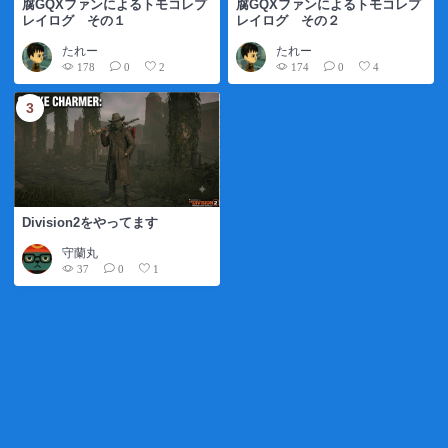
腐GQXファンによるトモコレプ
腐GQXファンによるトモコレプ
レイログ その１
レイログ その２
たれー
たれー
178
174
0
2
0
4
Division2をやってます
守蘭丸
37
0
1