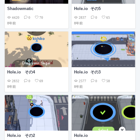
Shadowmatic
Hole.io その5
4420
2837
0
70
0
65
8年前
8年前
Hole.io その4
Hole.io その3
2832
2577
0
69
0
58
8年前
8年前
Hole.io その2
Hole.io