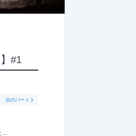
火】#1
次のパート
と…