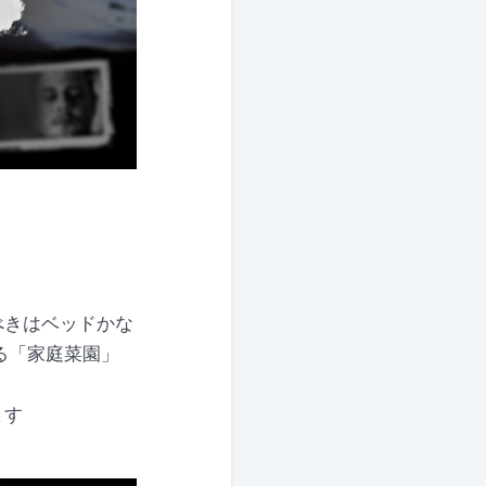
べきはベッドかな
る「家庭菜園」
ます