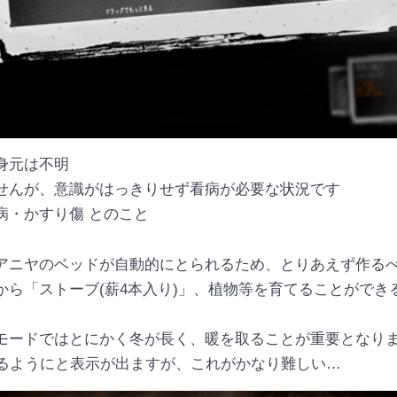
身元は不明
せんが、意識がはっきりせず看病が必要な状況です
病・かすり傷 とのこと
アニヤのベッドが自動的にとられるため、とりあえず作る
から「ストーブ(薪4本入り)」、植物等を育てることができ
モードではとにかく冬が長く、暖を取ることが重要となり
てるようにと表示が出ますが、これがかなり難しい…