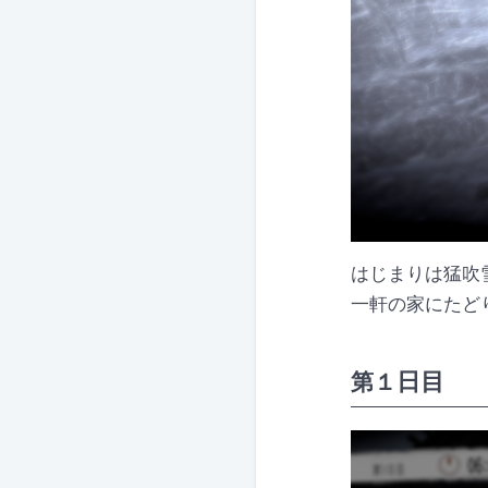
はじまりは猛吹
一軒の家にたど
日目
第１