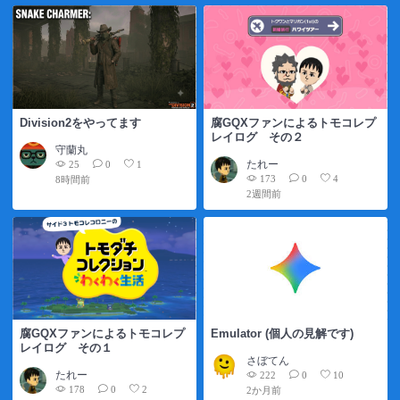
Division2をやってます
腐GQXファンによるトモコレプ
レイログ その２
守蘭丸
たれー
25
0
1
173
0
4
8時間前
2週間前
腐GQXファンによるトモコレプ
Emulator (個人の見解です)
レイログ その１
さぼてん
たれー
222
0
10
178
0
2
2か月前