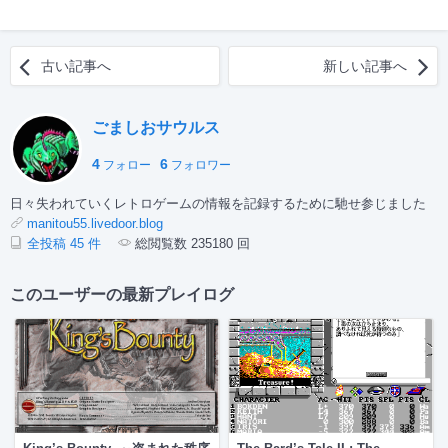
古い記事へ
新しい記事へ
ごましおサウルス
4
6
フォロー
フォロワー
日々失われていくレトロゲームの情報を記録するために馳せ参じました
manitou55.livedoor.blog
全投稿 45 件
総閲覧数 235180 回
このユーザーの最新プレイログ