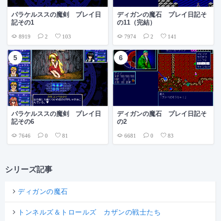
パラケルススの魔剣 プレイ日
ディガンの魔石 プレイ日記そ
記その1
の11（完結）
8919
7974
2
103
2
141
パラケルススの魔剣 プレイ日
ディガンの魔石 プレイ日記そ
記その6
の2
7646
6681
0
81
0
83
シリーズ記事
ディガンの魔石
トンネルズ＆トロールズ カザンの戦士たち