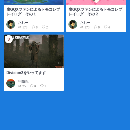
腐GQXファンによるトモコレプ
腐GQXファンによるトモコレプ
レイログ その１
レイログ その２
たれー
たれー
178
173
0
2
0
4
Division2をやってます
守蘭丸
25
0
1