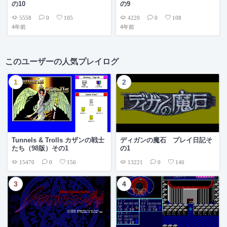
の10
の9
5558
4220
0
105
0
108
4年前
4年前
このユーザーの人気プレイログ
Tunnels & Trolls カザンの戦士
ディガンの魔石 プレイ日記そ
たち（98版）その1
の1
15470
13221
0
156
0
146