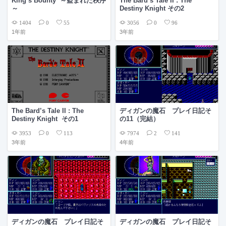
King’s Bounty ～盗まれた秩序
The Bard’s Tale II : The
～
Destiny Knight その2
1404
3056
0
55
0
96
1年前
3年前
The Bard’s Tale II : The
ディガンの魔石 プレイ日記そ
Destiny Knight その1
の11（完結）
3953
7974
0
113
2
141
3年前
4年前
ディガンの魔石 プレイ日記そ
ディガンの魔石 プレイ日記そ