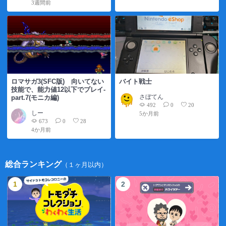
3週間前
ロマサガ3(SFC版) 向いてない
バイト戦士
技能で、能力値12以下でプレイ-
さぼてん
part.7(モニカ編)
492
0
20
しー
5か月前
673
0
28
4か月前
総合ランキング
（１ヶ月以内）