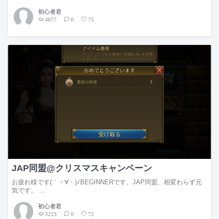
初心者君
4677
0
75
JAP同盟@クリスマスキャンペーン
お疲れ様です(｀・∀・)ﾉBEGINNERです。JAP同盟、相変わらず元
気です。 …
初心者君
3223
0
72