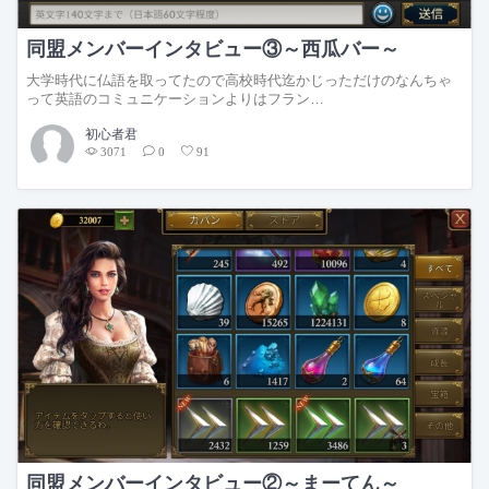
同盟メンバーインタビュー③～西瓜バー～
大学時代に仏語を取ってたので高校時代迄かじっただけのなんちゃ
って英語のコミュニケーションよりはフラン…
初心者君
3071
0
91
同盟メンバーインタビュー②～まーてん～