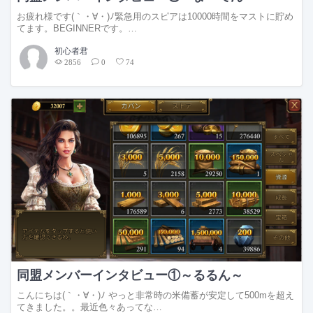
お疲れ様です(｀・∀・)ﾉ緊急用のスピアは10000時間をマストに貯め
てます。BEGINNERです。…
初心者君
2856
0
74
同盟メンバーインタビュー①～るるん～
こんにちは(｀・∀・)ﾉ やっと非常時の米備蓄が安定して500mを超え
てきました。。最近色々あってな…