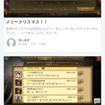
メリークリスマス！！
去年のクリスマスはGOGにログインすらしていないライトユーザー
でした。。 いつからこんなことにヾ(･…
初心者君
2920
0
68