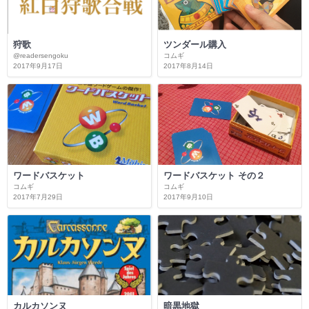
狩歌
ツンダール購入
@readersengoku
コムギ
2017年9月17日
2017年8月14日
ワードバスケット
ワードバスケット その２
コムギ
コムギ
2017年7月29日
2017年9月10日
カルカソンヌ
暗黒地獄