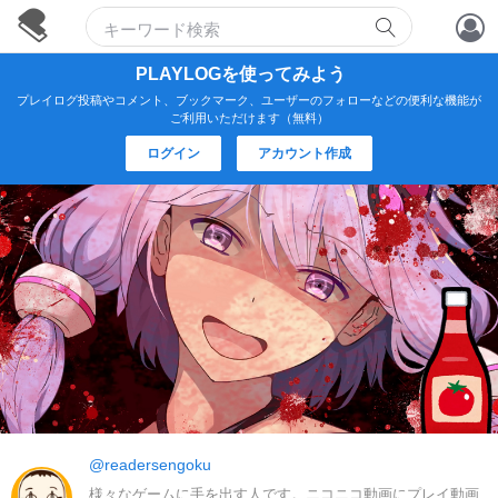
アカウント作成
PLAYLOGを使ってみよう
プレイログ投稿やコメント、ブックマーク、ユーザーのフォローなどの便利な機能が
ログイン
ご利用いただけます（無料）
ログイン
アカウント作成
@readersengoku
様々なゲームに手を出す人です。ニコニコ動画にプレイ動画