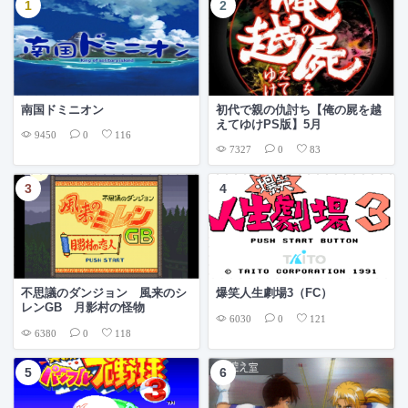
南国ドミニオン
初代で親の仇討ち【俺の屍を越
えてゆけPS版】5月
9450
0
116
7327
0
83
不思議のダンジョン 風来のシ
爆笑人生劇場3（FC）
レンGB 月影村の怪物
6030
0
121
6380
0
118