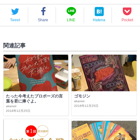
Tweet
Share
LINE
Hatena
Pocket
関連記事
たった今考えたプロポーズの言
ゴモジン
葉を君に捧ぐよ。
akaneii
2018年12月25日
akaneii
2018年12月25日