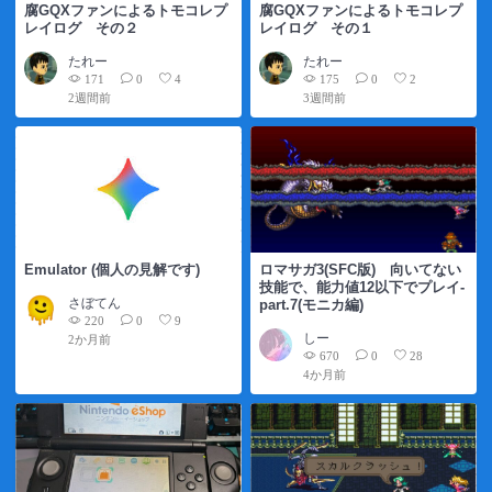
腐GQXファンによるトモコレプ
腐GQXファンによるトモコレプ
レイログ その２
レイログ その１
たれー
たれー
171
175
0
4
0
2
2週間前
3週間前
Emulator (個人の見解です)
ロマサガ3(SFC版) 向いてない
技能で、能力値12以下でプレイ-
さぼてん
part.7(モニカ編)
220
0
9
しー
2か月前
670
0
28
4か月前