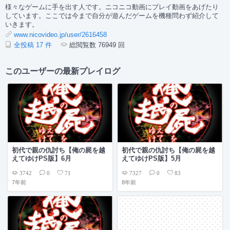
様々なゲームに手を出す人です。ニコニコ動画にプレイ動画をあげたり
しています。ここでは今まで自分が遊んだゲームを機種問わず紹介して
いきます。
www.nicovideo.jp/user/2616458
全投稿 17 件
総閲覧数 76949 回
このユーザーの最新プレイログ
初代で親の仇討ち【俺の屍を越
初代で親の仇討ち【俺の屍を越
えてゆけPS版】6月
えてゆけPS版】5月
3742
7327
0
71
0
83
7年前
8年前