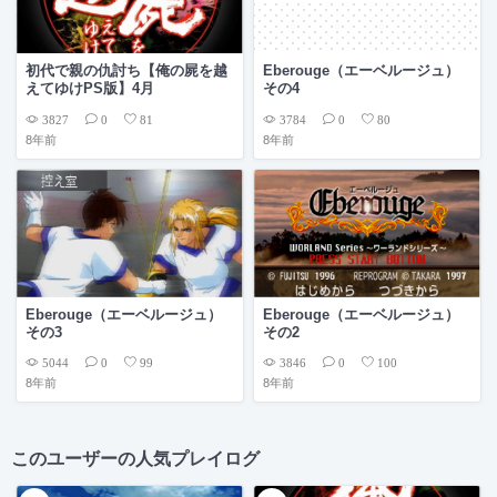
初代で親の仇討ち【俺の屍を越
Eberouge（エーベルージュ）
えてゆけPS版】4月
その4
3827
3784
0
81
0
80
8年前
8年前
Eberouge（エーベルージュ）
Eberouge（エーベルージュ）
その3
その2
5044
3846
0
99
0
100
8年前
8年前
このユーザーの人気プレイログ