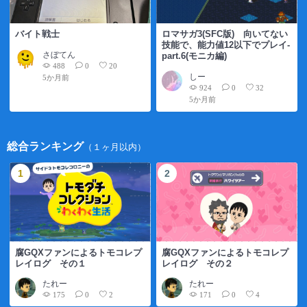
バイト戦士
ロマサガ3(SFC版) 向いてない
技能で、能力値12以下でプレイ-
さぼてん
part.6(モニカ編)
488
0
20
しー
5か月前
924
0
32
5か月前
総合ランキング
（１ヶ月以内）
腐GQXファンによるトモコレプ
腐GQXファンによるトモコレプ
レイログ その１
レイログ その２
たれー
たれー
175
171
0
2
0
4