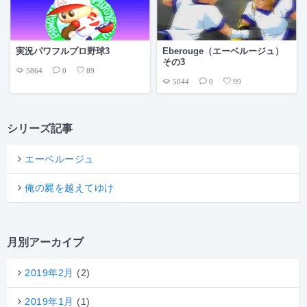
実況パワフルプロ野球3
Eberouge（エーベルージュ）
その3
5864
0
89
5044
0
99
シリーズ記事
エーベルージュ
俺の屍を越えてゆけ
月別アーカイブ
2019年2月
(2)
2019年1月
(1)