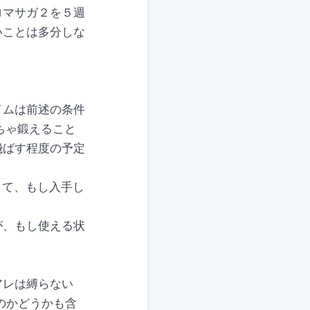
ロマサガ２を５週
いことは多分しな
イムは前述の条件
ちゃ鍛えること
飛ばす程度の予定
くて、もし入手し
が、もし使える状
アレは縛らない
のかどうかも含