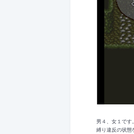
男４、女１です
縛り違反の状態