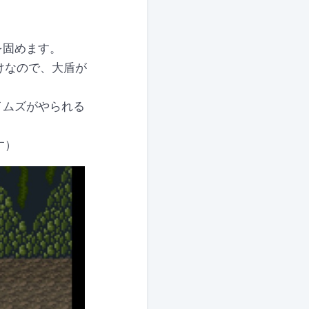
を固めます。
けなので、大盾が
イムズがやられる
す）