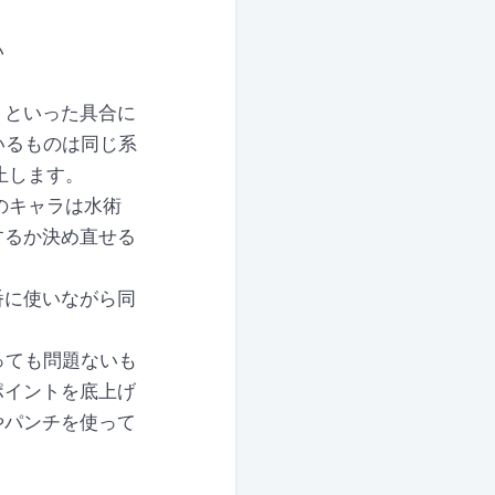
い
、といった具合に
いるものは同じ系
止します。
のキャラは水術
するか決め直せる
番に使いながら同
。
っても問題ないも
ポイントを底上げ
やパンチを使って