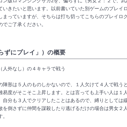
コン版ロマンシングサガ2を、偏らずに（男女２：２で、武
ていきたいと思います。以前書いていた別ゲームのプレイ
しまっていますが、そちらは打ち切ってこちらのプレイロ
のでご了承ください。
らずにプレイ」）の概要
（人外なし）の４キャラで戦う
の陣形は５人のものしかないので、１人欠けて４人で戦う
難易度がそこそこ上昇します。とは言っても上手い人は１
、自分も３人でクリアしたことはあるので、縛りとしては
を倒さずに仲間を謀殺したり逃げるだけの場合は男女２
す。