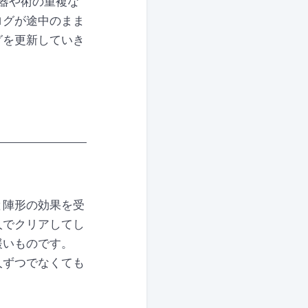
器や術の重複な
ログが途中のまま
グを更新していき
と陣形の効果を受
人でクリアしてし
緩いものです。
人ずつでなくても