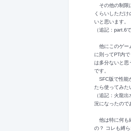
その他の制限は
くらいしただけ
いと思います。
（追記：part
他にこのゲーム
に則ってPT内
は多分ないと思
です。
SFC版で性能
たら使ってみた
（追記：火龍出
況になったので
他は特に何も縛
の？ コレも縛