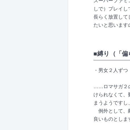
スーパーファミ
しで）プレイし
長らく放置して
たいと思います
■縛り（「偏
・男女２人ずつ
……ロマサガ２
けられなくて、
まうようですし
例外として、敵
良いものとしま