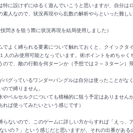
特に設けずにゆるく遊んでいこうと思いますが、自分は
の素人なので、状況再現やら乱数の解析やらといった難し
.6で技閃きを狙う際に状況再現を結局使用しました）
でよく縛られる要素について触れておくと、クイックタ
で１人のみ使用可能となっています。術ポイントをめちゃく
うので、敵の行動を何ターンか（予想では２～３ターン）
がバグっているワンダーバングルは自分は使ったことがな
いので縛りません。
水やベルセルクについても積極的に狙う予定はありません
あれば使ってみたいという感じです）
らないので、このゲームに詳しい方からすれば「えっ、
らないの？」という感じだと思いますが、それの出番がある