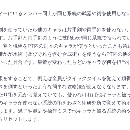
ィーにいるメンバー同士が同じ系統の武器や術を使用しな
剣を使っていたら他のキャラは片手剣や両手剣を使わない
す。片手剣と両手剣のように技能Lvが同じ系統で括られて
、斧と棍棒をPT内の別々のキャラが使うといったことも禁
誰かが水術（及びそれを含む合成術）を使うならPT内の他
いった具合です。皇帝が変わったらどのキャラが何を担当
をすることで、例えば全員がクイックタイムを覚えて順
スを倒すといったような簡単な攻略法が使えなくなります
たり術を元から覚えていても、使わなければ他キャラと被
のキャラが使わない系統の術をわざと術研究所で覚えて術
します。魅了や混乱や操作ミスで他キャラと被る系統の術
らリセットします。