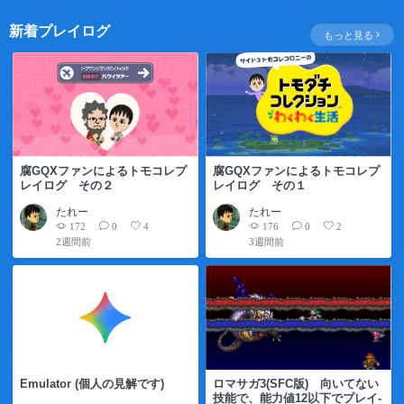
新着プレイログ
もっと見る
腐GQXファンによるトモコレプ
腐GQXファンによるトモコレプ
レイログ その２
レイログ その１
たれー
たれー
172
176
0
4
0
2
2週間前
3週間前
Emulator (個人の見解です)
ロマサガ3(SFC版) 向いてない
技能で、能力値12以下でプレイ-