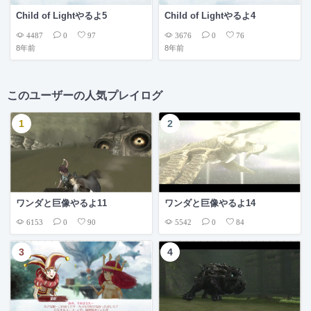
Child of Lightやるよ5
Child of Lightやるよ4
4487
3676
0
97
0
76
8年前
8年前
このユーザーの人気プレイログ
ワンダと巨像やるよ11
ワンダと巨像やるよ14
6153
5542
0
90
0
84