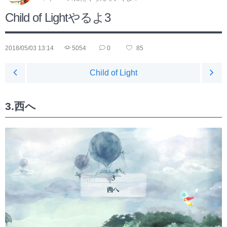
Child of Lightやるよ3
2018/05/03 13:14
5054
0
85
Child of Light
3.西へ