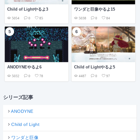
Child of Lightやるよ3
ワンダと巨像やるよ15
5054
5038
0
85
0
84
ANODYNEやるよ6
Child of Lightやるよ5
5032
4487
0
78
0
97
シリーズ記事
ANODYNE
Child of Light
ワンダと巨像