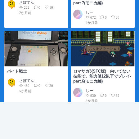
さぼてん
part.7(モニカ編)
222
0
10
しー
2か月前
672
0
28
4か月前
バイト戦士
ロマサガ3(SFC版) 向いてない
技能で、能力値12以下でプレイ-
さぼてん
part.6(モニカ編)
489
0
20
しー
5か月前
930
0
32
5か月前
総合ランキング
（１ヶ月以内）