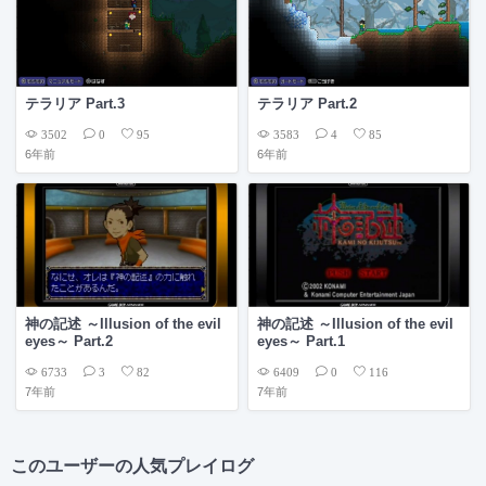
テラリア Part.3
テラリア Part.2
3502
3583
0
95
4
85
6年前
6年前
神の記述 ～Illusion of the evil
神の記述 ～Illusion of the evil
eyes～ Part.2
eyes～ Part.1
6733
6409
3
82
0
116
7年前
7年前
このユーザーの人気プレイログ