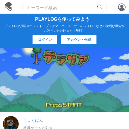
アカウント作成
PLAYLOGを使ってみよう
プレイログ投稿やコメント、ブックマーク、ユーザーのフォローなどの便利な機能が
ログイン
ご利用いただけます（無料）
ログイン
アカウント作成
しょくぱん
携帯ゲームが好き。