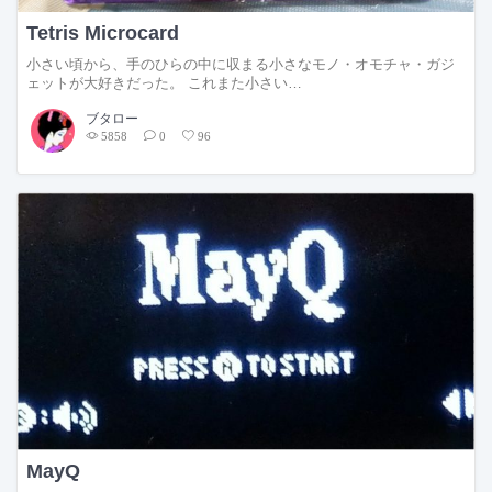
Tetris Microcard
小さい頃から、手のひらの中に収まる小さなモノ・オモチャ・ガジ
ェットが大好きだった。 これまた小さい…
ブタロー
5858
0
96
MayQ