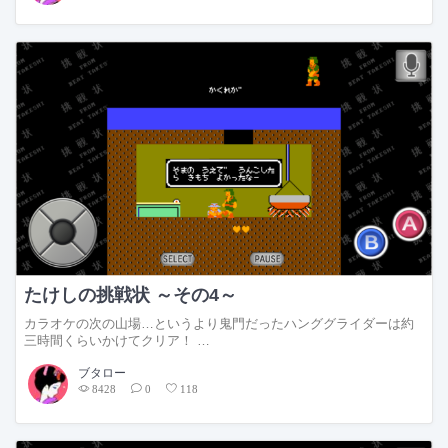
たけしの挑戦状 ～その4～
カラオケの次の山場…というより鬼門だったハンググライダーは約
三時間くらいかけてクリア！ …
ブタロー
8428
0
118