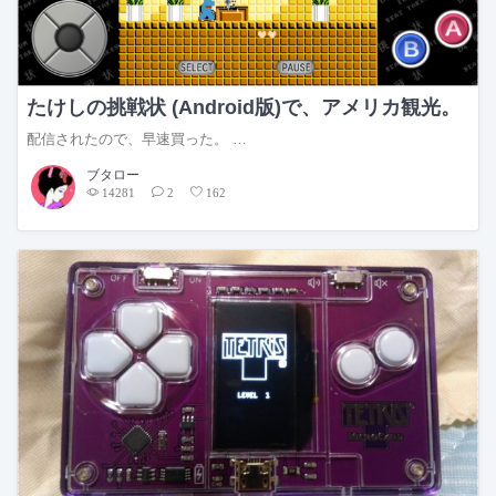
たけしの挑戦状 (Android版)で、アメリカ観光。
配信されたので、早速買った。 …
ブタロー
14281
2
162