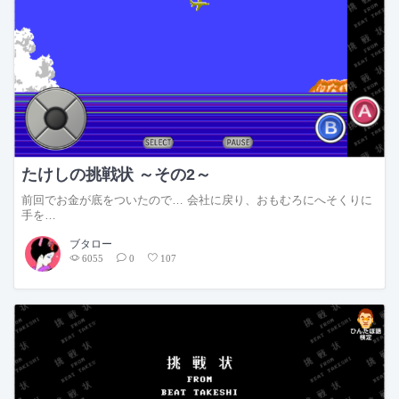
たけしの挑戦状 ～その2～
前回でお金が底をついたので… 会社に戻り、おもむろにへそくりに
手を…
ブタロー
6055
0
107