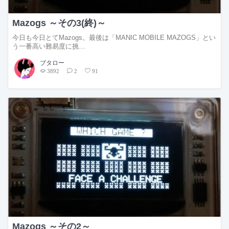
Mazogs ～その3(終)～
今日も今日とてMazogs。最後は「MANIC MOBILE MAZOGS」とい
う一番高い難易度に挑…
ブタロー
3892
2
91
Mazogs ～その2～