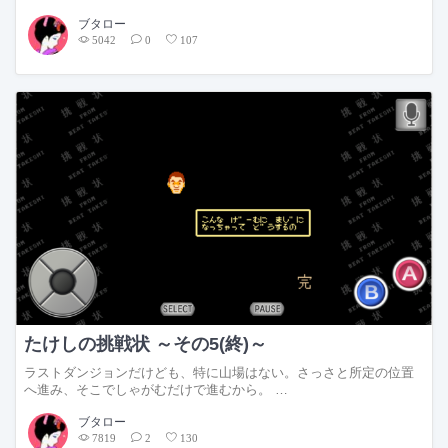
ブタロー
5042
0
107
たけしの挑戦状 ～その5(終)～
ラストダンジョンだけども、特に山場はない。さっさと所定の位置
へ進み、そこでしゃがむだけで進むから。 …
ブタロー
7819
2
130