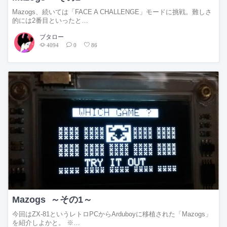
Mazogs、続いては「FACE A CHALLENGE」モードに挑戦。難しさ
的には2番目といったと…
ブタロー
4094
0
86
Mazogs ～その1～
今回はZX-81というレトロPCからArduboyに移植された「Mazogs」
を紹介しよかと。 ※…