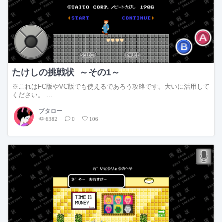
たけしの挑戦状 ～その1～
※これはFC版やVC版でも使えるであろう攻略です。大いに活用して
ください。 …
ブタロー
6382
0
106