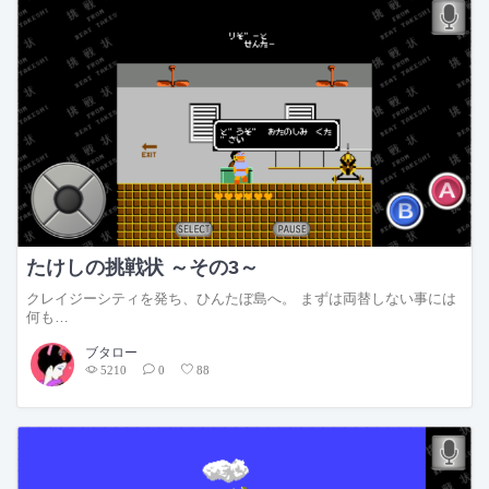
たけしの挑戦状 ～その3～
クレイジーシティを発ち、ひんたぼ島へ。 まずは両替しない事には
何も…
ブタロー
5210
0
88