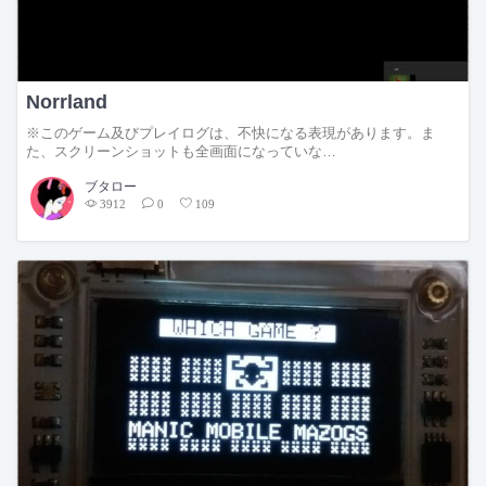
Norrland
※このゲーム及びプレイログは、不快になる表現があります。ま
た、スクリーンショットも全画面になっていな…
ブタロー
3912
0
109