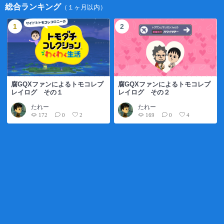
総合ランキング
（１ヶ月以内）
腐GQXファンによるトモコレプ
腐GQXファンによるトモコレプ
レイログ その１
レイログ その２
たれー
たれー
172
169
0
2
0
4