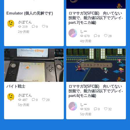
Emulator (個人の見解です)
ロマサガ3(SFC版) 向いてない
技能で、能力値12以下でプレイ-
さぼてん
part.7(モニカ編)
219
0
9
しー
2か月前
670
0
28
4か月前
バイト戦士
ロマサガ3(SFC版) 向いてない
技能で、能力値12以下でプレイ-
さぼてん
part.6(モニカ編)
487
0
20
しー
5か月前
920
0
32
5か月前