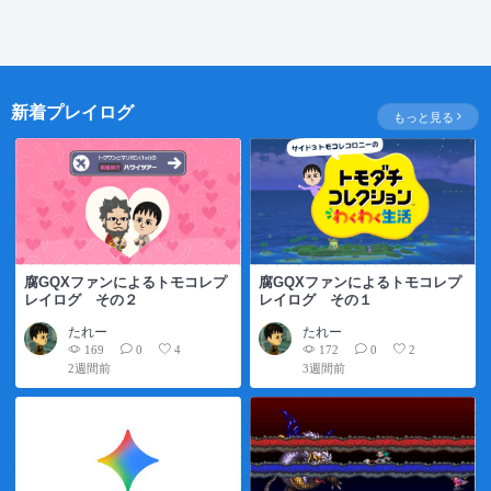
新着プレイログ
もっと見る
腐GQXファンによるトモコレプ
腐GQXファンによるトモコレプ
レイログ その２
レイログ その１
たれー
たれー
169
172
0
4
0
2
2週間前
3週間前