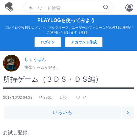
アカウント作成
PLAYLOGを使ってみよう
プレイログ投稿やコメント、ブックマーク、ユーザーのフォローなどの便利な機能が
ログイン
ご利用いただけます（無料）
ログイン
アカウント作成
しょくぱん
携帯ゲームが好き。
所持ゲーム（３ＤＳ・ＤＳ編）
2017/10/02 04:33
3961
0
74
いろいろ
お試し登録。