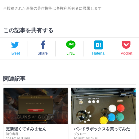
※投稿された画像の著作権等は各権利所有者に帰属します
この記事を共有する
Tweet
Share
LINE
Hatena
Pocket
関連記事
更新遅くてすみません
パンドラボックスを買ってみた
初心者君
ブタロー
2018年10月10日
2018年10月24日