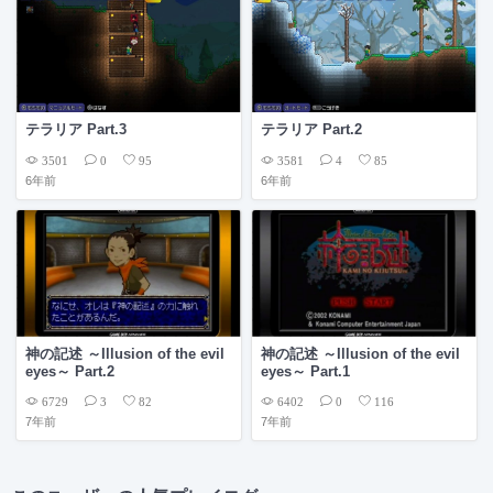
テラリア Part.3
テラリア Part.2
3501
3581
0
95
4
85
6年前
6年前
神の記述 ～Illusion of the evil
神の記述 ～Illusion of the evil
eyes～ Part.2
eyes～ Part.1
6729
6402
3
82
0
116
7年前
7年前