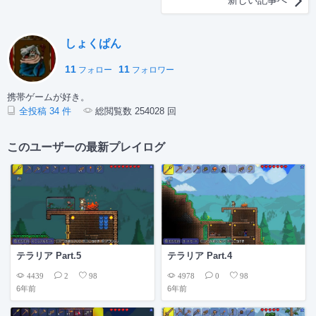
しょくぱん
11
11
フォロー
フォロワー
携帯ゲームが好き。
全投稿 34 件
総閲覧数 254028 回
このユーザーの最新プレイログ
テラリア Part.5
テラリア Part.4
4439
4978
2
98
0
98
6年前
6年前