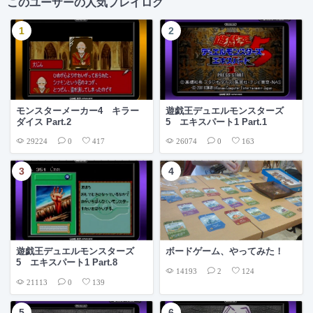
このユーザーの人気プレイログ
モンスターメーカー4 キラー
遊戯王デュエルモンスターズ
ダイス Part.2
5 エキスパート1 Part.1
29224
26074
0
417
0
163
遊戯王デュエルモンスターズ
ボードゲーム、やってみた！
5 エキスパート1 Part.8
14193
2
124
21113
0
139